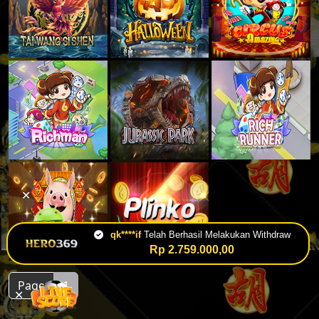
✕
qk****if
Telah Berhasil Melakukan Withdraw
Rp 2.759.000,00
Page
1
✕